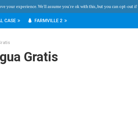
ve your experience. We'll assume you're ok with this, but you can opt-out if
L CASE
FARMVILLE 2
Gratis
Agua Gratis